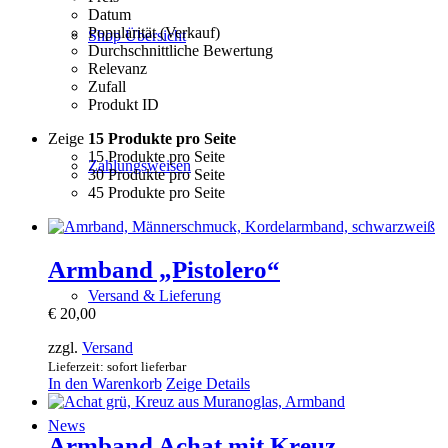
Datum
Popularität (Verkauf)
Shop Übersicht
Durchschnittliche Bewertung
Relevanz
Zufall
Produkt ID
Zeige
15 Produkte pro Seite
15 Produkte pro Seite
Zahlungsweisen
30 Produkte pro Seite
45 Produkte pro Seite
Armband „Pistolero“
Versand & Lieferung
€
20,00
zzgl.
Versand
Lieferzeit: sofort lieferbar
In den Warenkorb
Zeige Details
News
Armband Achat mit Kreuz