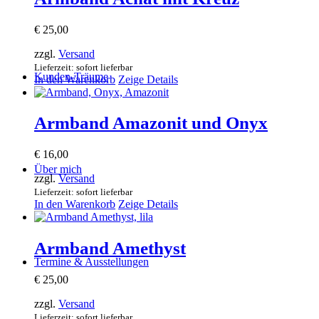
€
25,00
zzgl.
Versand
Lieferzeit: sofort lieferbar
Kunden-Träume
In den Warenkorb
Zeige Details
Armband Amazonit und Onyx
€
16,00
Über mich
zzgl.
Versand
Lieferzeit: sofort lieferbar
In den Warenkorb
Zeige Details
Armband Amethyst
Termine & Ausstellungen
€
25,00
zzgl.
Versand
Lieferzeit: sofort lieferbar