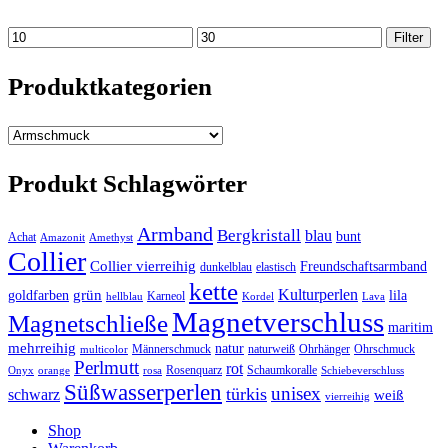
Min.
Max.
Filter
Preis
Preis
Produktkategorien
Produkt Schlagwörter
Armband
Bergkristall
blau
bunt
Achat
Amazonit
Amethyst
Collier
Collier vierreihig
Freundschaftsarmband
dunkelblau
elastisch
kette
Kulturperlen
grün
goldfarben
lila
Karneol
hellblau
Kordel
Lava
Magnetverschluss
Magnetschließe
maritim
mehrreihig
natur
Männerschmuck
naturweiß
Ohrhänger
Ohrschmuck
multicolor
Perlmutt
rot
Rosenquarz
Schaumkoralle
Onyx
orange
rosa
Schiebeverschluss
Süßwasserperlen
unisex
türkis
schwarz
weiß
vierreihig
Shop