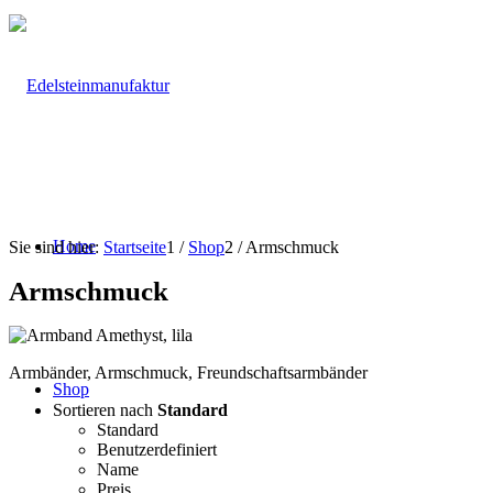
Stöbern Sie nach Herzenslust!
Home
Sie sind hier:
Startseite
1
/
Shop
2
/
Armschmuck
Armschmuck
Armbänder, Armschmuck, Freundschaftsarmbänder
Shop
Sortieren nach
Standard
Standard
Benutzerdefiniert
Name
Preis