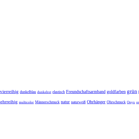
grün
 vierreihig
Freundschaftsarmband
goldfarben
dunkelblau
elastisch
dunkelrot
ehrreihig
natur
Ohrhänger
Männerschmuck
naturweiß
Ohrschmuck
multicolor
Onyx
o