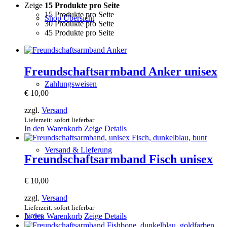
Zeige
15 Produkte pro Seite
15 Produkte pro Seite
Shop Übersicht
30 Produkte pro Seite
45 Produkte pro Seite
Freundschaftsarmband Anker unisex
Zahlungsweisen
€
10,00
zzgl.
Versand
Lieferzeit: sofort lieferbar
In den Warenkorb
Zeige Details
Versand & Lieferung
Freundschaftsarmband Fisch unisex
€
10,00
zzgl.
Versand
Lieferzeit: sofort lieferbar
News
In den Warenkorb
Zeige Details