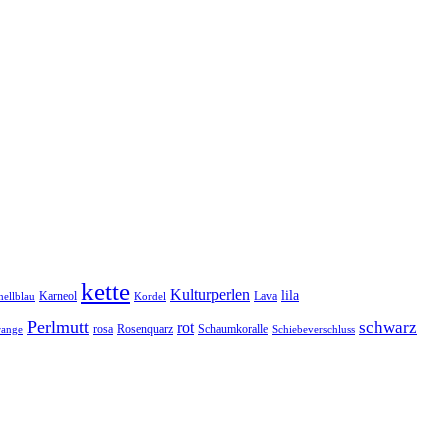
kette
Kulturperlen
lila
Karneol
Lava
hellblau
Kordel
Perlmutt
schwarz
rot
rosa
Rosenquarz
Schaumkoralle
range
Schiebeverschluss