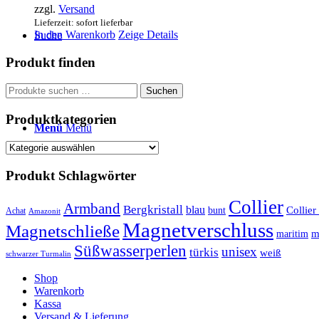
zzgl.
Versand
Lieferzeit: sofort lieferbar
In den Warenkorb
Zeige Details
Suche
Produkt finden
Suchen
Suchen
nach:
Produktkategorien
Menü
Menü
Produkt Schlagwörter
Collier
Armband
Bergkristall
blau
Collier
bunt
Achat
Amazonit
Magnetverschluss
Magnetschließe
m
maritim
Süßwasserperlen
unisex
türkis
weiß
schwarzer Turmalin
Shop
Warenkorb
Kassa
Versand & Lieferung