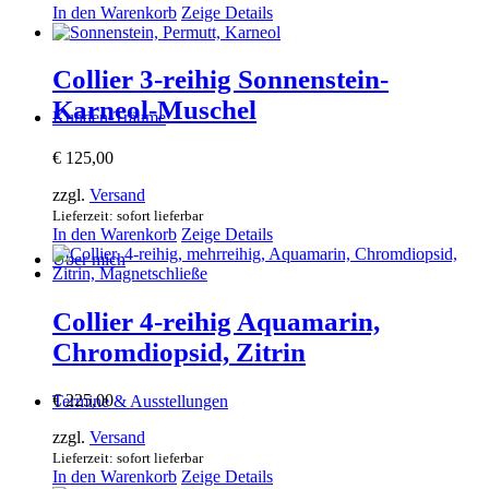
In den Warenkorb
Zeige Details
Collier 3-reihig Sonnenstein-
Karneol-Muschel
Kunden-Träume
€
125,00
zzgl.
Versand
Lieferzeit: sofort lieferbar
In den Warenkorb
Zeige Details
Über mich
Collier 4-reihig Aquamarin,
Chromdiopsid, Zitrin
€
225,00
Termine & Ausstellungen
zzgl.
Versand
Lieferzeit: sofort lieferbar
In den Warenkorb
Zeige Details