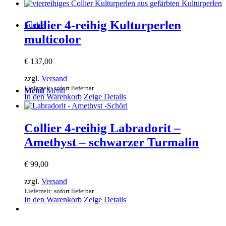
Collier 4-reihig Kulturperlen
Suche
multicolor
€
137,00
zzgl.
Versand
Lieferzeit: sofort lieferbar
Menü
Menü
In den Warenkorb
Zeige Details
Collier 4-reihig Labradorit –
Amethyst – schwarzer Turmalin
€
99,00
zzgl.
Versand
Lieferzeit: sofort lieferbar
In den Warenkorb
Zeige Details