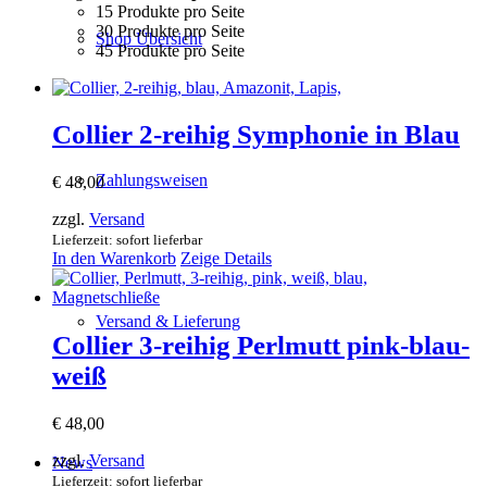
15 Produkte pro Seite
30 Produkte pro Seite
Shop Übersicht
45 Produkte pro Seite
Collier 2-reihig Symphonie in Blau
Zahlungsweisen
€
48,00
zzgl.
Versand
Lieferzeit: sofort lieferbar
In den Warenkorb
Zeige Details
Versand & Lieferung
Collier 3-reihig Perlmutt pink-blau-
weiß
€
48,00
zzgl.
Versand
News
Lieferzeit: sofort lieferbar