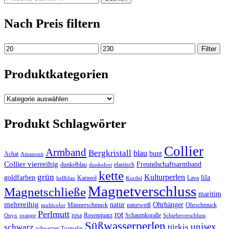
nach:
Nach Preis filtern
Min.
Max.
Filter
Preis
Preis
Produktkategorien
Produkt Schlagwörter
Collier
Armband
Bergkristall
blau
bunt
Achat
Amazonit
Collier vierreihig
Freundschaftsarmband
dunkelblau
elastisch
dunkelrot
kette
grün
Kulturperlen
goldfarben
lila
Karneol
Lava
hellblau
Kordel
Magnetverschluss
Magnetschließe
maritim
mehrreihig
natur
Ohrhänger
Männerschmuck
naturweiß
Ohrschmuck
multicolor
Perlmutt
rot
rosa
Rosenquarz
Schaumkoralle
Onyx
orange
Schiebeverschluss
Süßwasserperlen
unisex
türkis
schwarz
schwarzer Turmalin