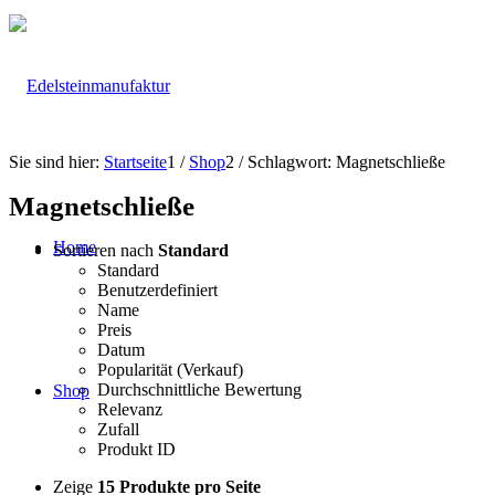
Sie sind hier:
Startseite
1
/
Shop
2
/
Schlagwort: Magnetschließe
Magnetschließe
Home
Sortieren nach
Standard
Standard
Benutzerdefiniert
Name
Preis
Datum
Popularität (Verkauf)
Durchschnittliche Bewertung
Shop
Relevanz
Zufall
Produkt ID
Zeige
15 Produkte pro Seite