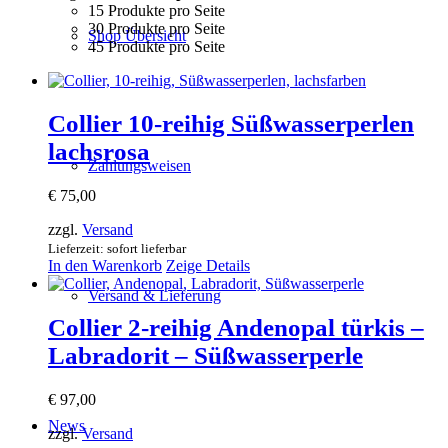
15 Produkte pro Seite
30 Produkte pro Seite
Shop Übersicht
45 Produkte pro Seite
Collier 10-reihig Süßwasserperlen
lachsrosa
Zahlungsweisen
€
75,00
zzgl.
Versand
Lieferzeit: sofort lieferbar
In den Warenkorb
Zeige Details
Versand & Lieferung
Collier 2-reihig Andenopal türkis –
Labradorit – Süßwasserperle
€
97,00
News
zzgl.
Versand