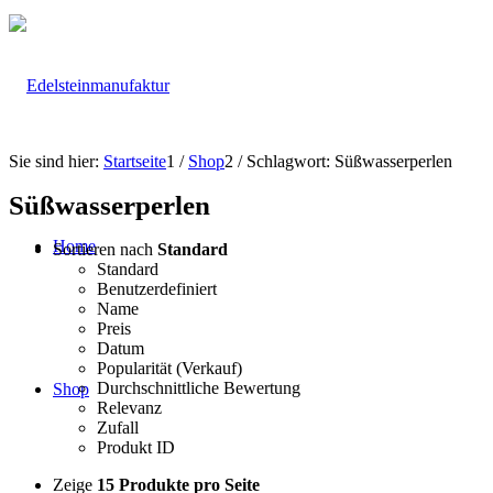
Sie sind hier:
Startseite
1
/
Shop
2
/
Schlagwort: Süßwasserperlen
Süßwasserperlen
Home
Sortieren nach
Standard
Standard
Benutzerdefiniert
Name
Preis
Datum
Popularität (Verkauf)
Durchschnittliche Bewertung
Shop
Relevanz
Zufall
Produkt ID
Zeige
15 Produkte pro Seite