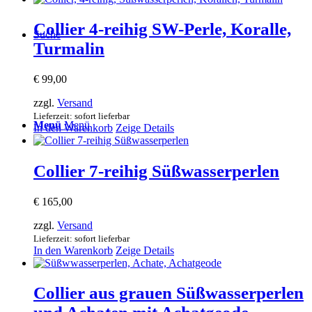
Collier 4-reihig SW-Perle, Koralle,
Suche
Turmalin
€
99,00
zzgl.
Versand
Lieferzeit: sofort lieferbar
Menü
Menü
In den Warenkorb
Zeige Details
Collier 7-reihig Süßwasserperlen
€
165,00
zzgl.
Versand
Lieferzeit: sofort lieferbar
In den Warenkorb
Zeige Details
Collier aus grauen Süßwasserperlen