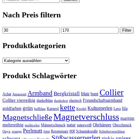
nach:
Nach Preis filtern
Min.
Max.
Filter
Preis
Preis
Produktkategorien
Produkt Schlagwörter
Collier
Armband
Bergkristall
blau
bunt
Achat
Amazonit
Collier vierreihig
Freundschaftsarmband
dunkelblau
elastisch
dunkelrot
kette
grün
Kulturperlen
goldfarben
lila
Karneol
Lava
hellblau
Kordel
Magnetverschluss
Magnetschließe
maritim
mehrreihig
natur
Ohrhänger
Männerschmuck
naturweiß
Ohrschmuck
multicolor
Perlmutt
rot
rosa
Rosenquarz
Schaumkoralle
Onyx
orange
Schiebeverschluss
Süßwasserperlen
unisex
türkis
schwarz