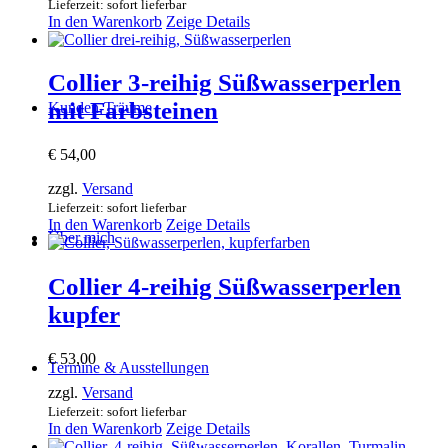
Lieferzeit: sofort lieferbar
In den Warenkorb
Zeige Details
Collier 3-reihig Süßwasserperlen
mit Farbsteinen
Kunden-Träume
€
54,00
zzgl.
Versand
Lieferzeit: sofort lieferbar
In den Warenkorb
Zeige Details
Über mich
Collier 4-reihig Süßwasserperlen
kupfer
€
53,00
Termine & Ausstellungen
zzgl.
Versand
Lieferzeit: sofort lieferbar
In den Warenkorb
Zeige Details