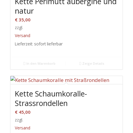
Kette Perlmutt aubergine und
natur
€
35,00
zzgl.
Versand
Lieferzeit: sofort lieferbar
In den Warenkorb
Zeige Details
Kette Schaumkoralle-
Strassrondellen
€
45,00
zzgl.
Versand