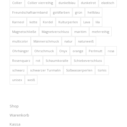
Collier
Collier vierreihig
dunkelblau
dunkelrot
elastisch
Freundschaftsarmband
goldfarben
grün
hellblau
Karneol
kette
Kordel
Kulturperlen
Lava
lila
Magnetschließe
Magnetverschluss
maritim
mehrreihig
multicolor
Männerschmuck
natur
naturweiß
Ohrhänger
Ohrschmuck
Onyx
orange
Perlmutt
rosa
Rosenquarz
rot
Schaumkoralle
Schiebeverschluss
schwarz
schwarzer Turmalin
Süßwasserperlen
türkis
unisex
weiß
Shop
Warenkorb
Kassa