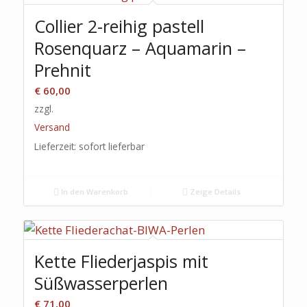
Collier 2-reihig pastell
Rosenquarz – Aquamarin –
Prehnit
€
60,00
zzgl.
Versand
Lieferzeit: sofort lieferbar
In den Warenkorb
Zeige Details
Kette Fliederjaspis mit
Süßwasserperlen
€
71,00