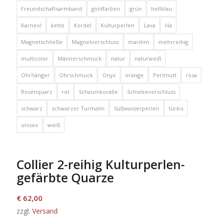
Freundschaftsarmband
goldfarben
grün
hellblau
Karneol
kette
Kordel
Kulturperlen
Lava
lila
Magnetschließe
Magnetverschluss
maritim
mehrreihig
multicolor
Männerschmuck
natur
naturweiß
Ohrhänger
Ohrschmuck
Onyx
orange
Perlmutt
rosa
Rosenquarz
rot
Schaumkoralle
Schiebeverschluss
schwarz
schwarzer Turmalin
Süßwasserperlen
türkis
unisex
weiß
Collier 2-reihig Kulturperlen-
gefärbte Quarze
€
62,00
zzgl.
Versand