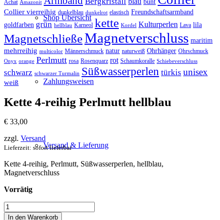
Armband
Bergkristall
blau
bunt
Achat
Amazonit
Collier vierreihig
Freundschaftsarmband
dunkelblau
elastisch
dunkelrot
Shop Übersicht
kette
grün
Kulturperlen
goldfarben
lila
Karneol
Lava
hellblau
Kordel
Magnetverschluss
Magnetschließe
maritim
mehrreihig
natur
Ohrhänger
Männerschmuck
naturweiß
Ohrschmuck
multicolor
Perlmutt
rot
rosa
Rosenquarz
Schaumkoralle
Onyx
orange
Schiebeverschluss
Süßwasserperlen
unisex
türkis
schwarz
schwarzer Turmalin
Zahlungsweisen
weiß
Kette 4-reihig Perlmutt hellblau
€
33,00
zzgl.
Versand
Versand & Lieferung
Lieferzeit: sofort lieferbar
Kette 4-reihig, Perlmutt, Süßwasserperlen, hellblau,
Magnetverschluss
Vorrätig
Kette
News
4-
In den Warenkorb