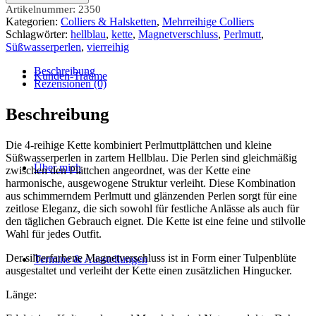
reihig
Artikelnummer:
2350
Perlmutt
Kategorien:
Colliers & Halsketten
,
Mehrreihige Colliers
hellblau
Schlagwörter:
hellblau
,
kette
,
Magnetverschluss
,
Perlmutt
,
Menge
Süßwasserperlen
,
vierreihig
Beschreibung
Kunden-Träume
Rezensionen (0)
Beschreibung
Die 4-reihige Kette kombiniert Perlmuttplättchen und kleine
Süßwasserperlen in zartem Hellblau. Die Perlen sind gleichmäßig
Über mich
zwischen den Plättchen angeordnet, was der Kette eine
harmonische, ausgewogene Struktur verleiht. Diese Kombination
aus schimmerndem Perlmutt und glänzenden Perlen sorgt für eine
zeitlose Eleganz, die sich sowohl für festliche Anlässe als auch für
den täglichen Gebrauch eignet. Die Kette ist eine feine und stilvolle
Wahl für jedes Outfit.
Der silberfarbene Magnetverschluss ist in Form einer Tulpenblüte
Termine & Ausstellungen
ausgestaltet und verleiht der Kette einen zusätzlichen Hingucker.
Länge: