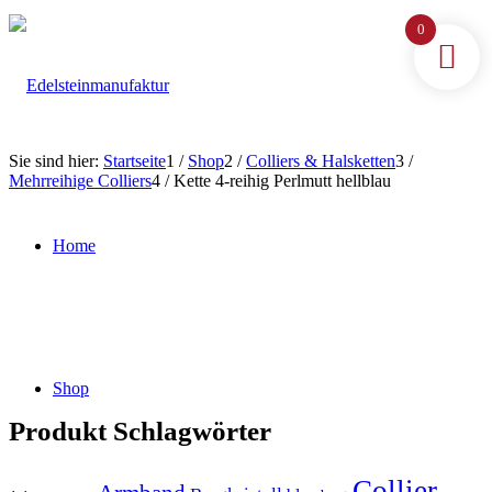
0
Sie sind hier:
Startseite
1
/
Shop
2
/
Colliers & Halsketten
3
/
Mehrreihige Colliers
4
/
Kette 4-reihig Perlmutt hellblau
Home
Shop
Produkt Schlagwörter
Collier